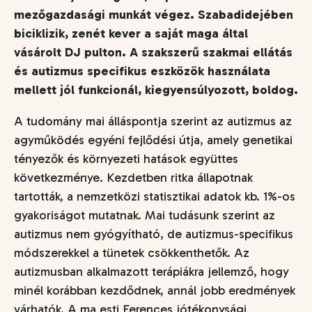
mezőgazdasági munkát végez. Szabadidejében
biciklizik, zenét kever a saját maga által
vásárolt DJ pulton. A szakszerű szakmai ellátás
és autizmus specifikus eszközök használata
mellett jól funkcionál, kiegyensúlyozott, boldog.
A tudomány mai álláspontja szerint az autizmus az
agyműködés egyéni fejlődési útja, amely genetikai
tényezők és környezeti hatások együttes
következménye. Kezdetben ritka állapotnak
tartották, a nemzetközi statisztikai adatok kb. 1%-os
gyakoriságot mutatnak. Mai tudásunk szerint az
autizmus nem gyógyítható, de autizmus-specifikus
módszerekkel a tünetek csökkenthetők. Az
autizmusban alkalmazott terápiákra jellemző, hogy
minél korábban kezdődnek, annál jobb eredmények
várhatók. A ma esti Ferences jótékonysági