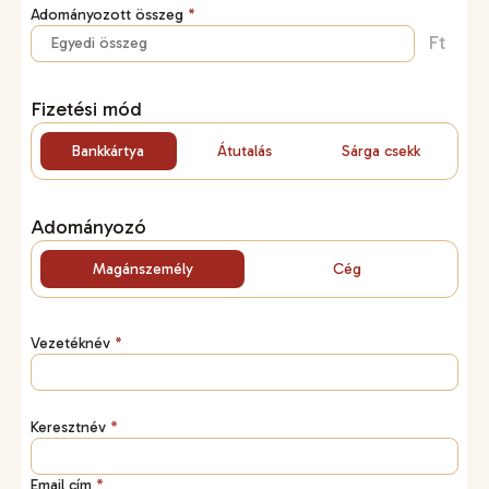
Adományozott összeg
*
Ft
Fizetési mód
Bankkártya
Átutalás
Sárga csekk
Adományozó
Magánszemély
Cég
Vezetéknév
*
Keresztnév
*
Email cím
*