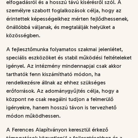
elfogadásról és a hosszú távú kísérésről szól. A
személyre szabott foglalkozások célja, hogy az
érintettek képességeikhez mérten fejlődhessenek,
önállóbbá váljanak, és megtalálják helyüket a
közösségben.
A fejlesztőmunka folyamatos szakmai jelenlétet,
speciális eszközöket és stabil működési feltételeket
igényel. Az intézmény mindennapjai csak akkor
tarthatók fenn kiszámítható módon, ha
rendelkezésre állnak az ehhez szükséges
erőforrások. Az adománygyűjtés célja, hogy a
központ ne csak reagálni tudjon a felmerülő
igényekre, hanem hosszú távon is tervezhető
módon működhessen.
A Ferences Alapítványon keresztül érkező
támogatások közvetlenül a fejlesztésekhez és a