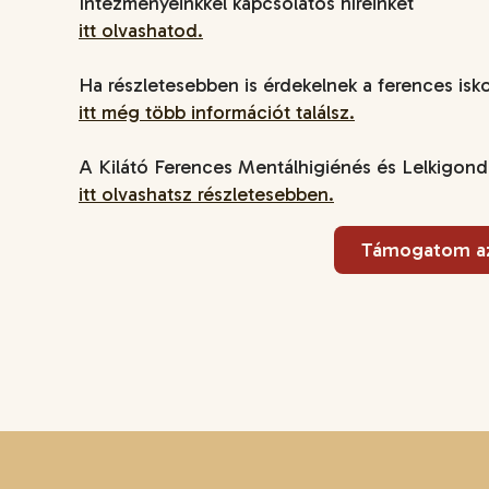
Intézményeinkkel kapcsolatos híreinket
itt olvashatod.
Ha részletesebben is érdekelnek a ferences isko
itt még több információt találsz.
A Kilátó Ferences Mentálhigiénés és Lelkigond
itt olvashatsz részletesebben.
Támogatom az