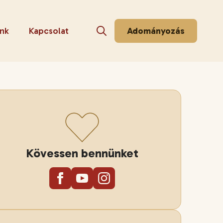
nk
Kapcsolat
Adományozás
Search for:
Kövessen bennünket