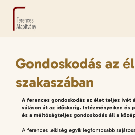
Gondoskodás az é
szakaszában
A ferences gondoskodás az élet teljes ívét át
váláson át az időskorig. Intézményeiken és 
és a méltóságteljes gondoskodás áll a közé
A ferences lelkiség egyik legfontosabb sajátos