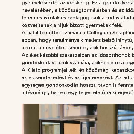
gyermekévektől az időskorig. Ez a gondoskodás 
nevelésében, a közösségformálásban és az időse
ferences iskolák és pedagógusok a tudás átadás
közvetítenek a rájuk bízott gyermekek felé.
A fiatal felnőttek számára a Collegium Seraphi
abban, hogy tanulmányaik mellett belső irányt
azokat a nevelőket ismeri el, akik hosszú távon
Az élet későbbi szakaszaiban az idősotthonok bi
gondoskodást azok számára, akiknek erre a le
A Kilátó programjai lelki és közösségi kapaszk
az elcsendesedést és az újratervezést. Az ado
egységes gondoskodás hosszú távon is fenntar
intézményt, hanem egy teljes életútra kiterjedő 