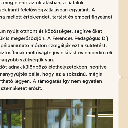
megjelenik az oktatásban, a fiatalok
k iránti felelősségvállalásban egyaránt. A
a mellett értékrendet, tartást és emberi figyelmet
cum nyújt otthont és közösséget, segítve őket
űjük is megerősödjön. A Ferences Pedagógus Díj
, példamutató módon szolgálják ezt a küldetést.
ztosítanak méltóságteljes ellátást és emberközeli
gnagyobb szükségük van.
odót adnak különböző élethelyzetekben, segítve
mánygyűjtés célja, hogy ez a sokszínű, mégis
tható legyen. A támogatás így nem egyetlen
szemléletet erősít.