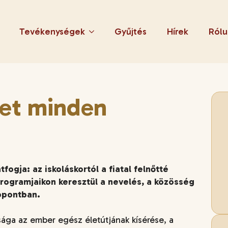
Tevékenységek
Gyűjtés
Hírek
Rólu
let minden
fogja: az iskoláskortól a fiatal felnőtté
programjaikon keresztül a nevelés, a közösség
ppontban.
sága az ember egész életútjának kísérése, a