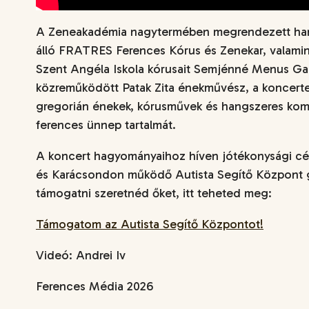
A Zeneakadémia nagytermében megrendezett hang
álló FRATRES Ferences Kórus és Zenekar, valamint
Szent Angéla Iskola kórusait Semjénné Menus Gab
közreműködött Patak Zita énekművész, a koncert
gregorián énekek, kórusművek és hangszeres komp
ferences ünnep tartalmát.
A koncert hagyományaihoz híven jótékonysági cé
és Karácsondon működő Autista Segítő Központ go
támogatni szeretnéd őket, itt teheted meg:
Támogatom az Autista Segítő Központot!
Videó: Andrei Iv
Ferences Média 2026