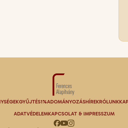
NYSÉGEK
GYŰJTÉS
1%
ADOMÁNYOZÁS
HÍREK
RÓLUNK
KA
ADATVÉDELEM
KAPCSOLAT & IMPRESSZUM