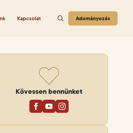
nk
Kapcsolat
Adományozás
Search for:
Kövessen bennünket