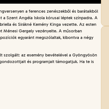
versenyen a ferences zenészekből és barátaikból
 a Szent Angéla Iskola kórusai léptek színpadra. A
riella és Sirákné Kemény Kinga vezette. Az esten
et Ménesi Gergely vezényelte. A műsorban
ozíciók egyaránt megszólaltak, kibontva a négy
lt szolgált: az esemény bevételével a Gyöngyösön
ndozottjait és programjait támogatjuk. Ha te is