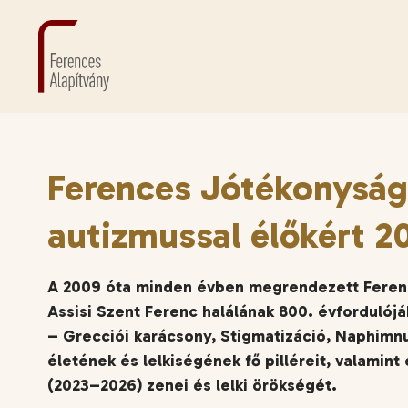
Ferences Jótékonyság
autizmussal élőkért 2
A 2009 óta minden évben megrendezett Feren
Assisi Szent Ferenc halálának 800. évfordulój
– Grecciói karácsony, Stigmatizáció, Naphimnu
életének és lelkiségének fő pilléreit, valamin
(2023–2026) zenei és lelki örökségét.