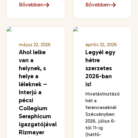
Bővebben
Bővebben
május 22, 2026
április 22, 2026
Ahol lelke
Legyél egy
van a
hétre
helynek, s
szerzetes
helye a
2026-ban
léleknek –
is!
Interjú a
Hivatástisztázó
pécsi
hét a
Collegium
ferenceseknél
Szécsényben
Seraphicum
2026. július 6-
igazgatójával
tól 11-ig
Rizmayer
(hétfő-