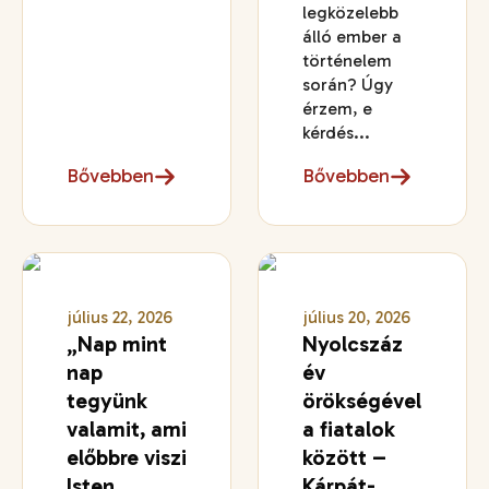
legközelebb
álló ember a
történelem
során? Úgy
érzem, e
kérdés...
Bővebben
Bővebben
július 22, 2026
július 20, 2026
„Nap mint
Nyolcszáz
nap
év
tegyünk
örökségével
valamit, ami
a fiatalok
előbbre viszi
között –
Isten
Kárpát-