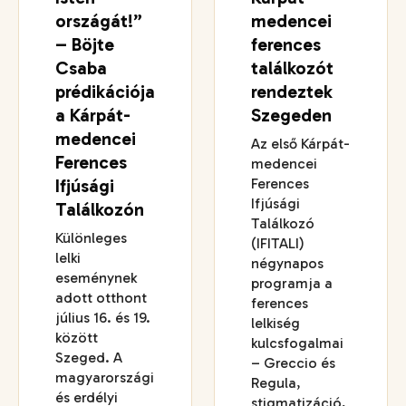
országát!”
medencei
– Böjte
ferences
Csaba
találkozót
prédikációja
rendeztek
a Kárpát-
Szegeden
medencei
Az első Kárpát-
Ferences
medencei
Ifjúsági
Ferences
Ifjúsági
Találkozón
Találkozó
Különleges
(IFITALI)
lelki
négynapos
eseménynek
programja a
adott otthont
ferences
július 16. és 19.
lelkiség
között
kulcsfogalmai
Szeged. A
– Greccio és
magyarországi
Regula,
és erdélyi
stigmatizáció,