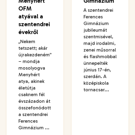
Menyhért
Gimnázium
OFM
A szentendrei
atyával a
Ferences
szentendrei
Gimnázium
jubileumát
évekről
szentmisével,
„Nekem
majd irodalmi,
tetszett; akár
zenei műsorral
újrakezdeném”
és flashmobbal
– mondja
ünnepelték
mosolyogva
június 17-én,
Menyhért
szerdán. A
atya, akinek
középiskola
életútja
tornacsar...
csaknem fél
évszázadon át
összefonódott
a szentendrei
Ferences
Gimnázium ...