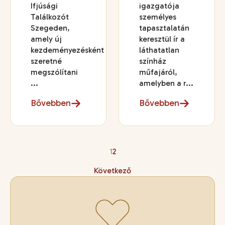
Ifjúsági
igazgatója
Találkozót
személyes
Szegeden,
tapasztalatán
amely új
keresztül ír a
kezdeményezésként
láthatatlan
szeretné
színház
megszólítani
műfajáról,
...
amelyben a r...
Bővebben
Bővebben
1
2
Következő