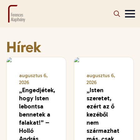
Search
for:
Hírek
augusztus 6,
augusztus 6,
2026
2026
„Engedjétek,
„Isten
hogy Isten
szeretet,
lebontsa
ezért az ő
bennetek a
kezéből
falakat!” –
nem
Holló
származhat
András
más, csak