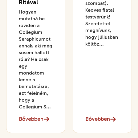
Ritával
szombat).
Kedves fiatal
Hogyan
testvérünk!
mutatná be
Szeretettel
röviden a
meghívunk,
Collegium
hogy júliusban
Seraphicumot
költöz...
annak, aki még
sosem hallott
róla? Ha csak
egy
mondatom
lenne a
bemutatásra,
azt felelném,
hogy a
Collegium S...
Bővebben
Bővebben