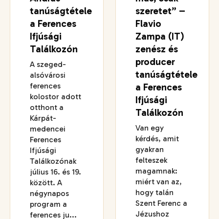
tanúságtétele
szeretet” –
a Ferences
Flavio
Ifjúsági
Zampa (IT)
Találkozón
zenész és
producer
A szeged-
tanúságtétele
alsóvárosi
ferences
a Ferences
kolostor adott
Ifjúsági
otthont a
Találkozón
Kárpát-
Van egy
medencei
kérdés, amit
Ferences
gyakran
Ifjúsági
felteszek
Találkozónak
magamnak:
július 16. és 19.
miért van az,
között. A
hogy talán
négynapos
Szent Ferenc a
program a
Jézushoz
ferences ju...