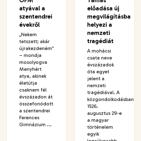
OFM
Tamás
atyával a
előadása új
szentendrei
megvilágításba
évekről
helyezi a
nemzeti
„Nekem
tragédiát
tetszett; akár
újrakezdeném”
A mohácsi
– mondja
csata neve
mosolyogva
évszázadok
Menyhért
óta egyet
atya, akinek
jelent a
életútja
nemzeti
csaknem fél
tragédiával. A
évszázadon át
közgondolkodásban
összefonódott
1526.
a szentendrei
augusztus 29-e
Ferences
a magyar
Gimnázium ...
történelem
egyik
legsúlyosabb