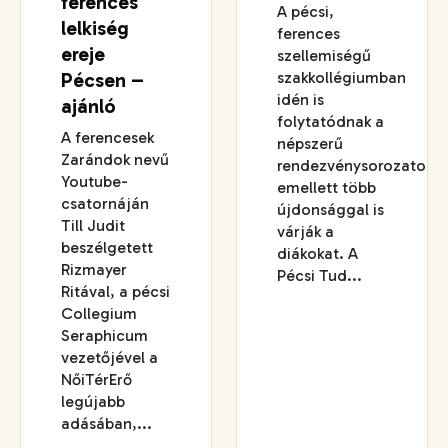
ferences
A pécsi,
lelkiség
ferences
ereje
szellemiségű
Pécsen –
szakkollégiumban
idén is
ajánló
folytatódnak a
A ferencesek
népszerű
Zarándok nevű
rendezvénysorozatok,
Youtube-
emellett több
csatornáján
újdonsággal is
Till Judit
várják a
beszélgetett
diákokat. A
Rizmayer
Pécsi Tud...
Ritával, a pécsi
Collegium
Seraphicum
vezetőjével a
NőiTérErő
legújabb
adásában,...