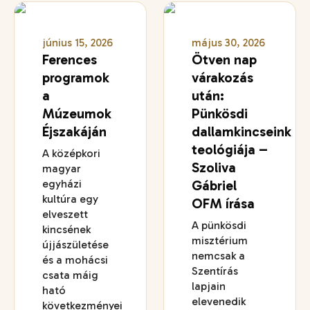
június 15, 2026
május 30, 2026
Ferences
Ötven nap
programok
várakozás
a
után:
Múzeumok
Pünkösdi
Éjszakáján
dallamkincseink
teológiája –
A középkori
Szoliva
magyar
egyházi
Gábriel
kultúra egy
OFM írása
elveszett
A pünkösdi
kincsének
misztérium
újjászületése
nemcsak a
és a mohácsi
Szentírás
csata máig
lapjain
ható
elevenedik
következményei