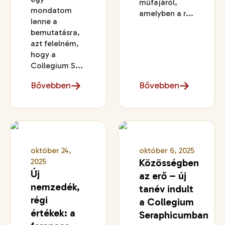
műfajáról,
mondatom
amelyben a r...
lenne a
bemutatásra,
azt felelném,
hogy a
Collegium S...
Bővebben
Bővebben
október 24,
október 6, 2025
2025
Közösségben
Új
az erő – új
nemzedék,
tanév indult
régi
a Collegium
értékek: a
Seraphicumban