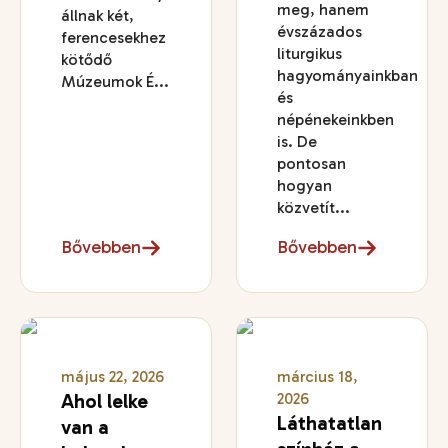
meg, hanem
állnak két,
évszázados
ferencesekhez
liturgikus
kötődő
hagyományainkban
Múzeumok É...
és
népénekeinkben
is. De
pontosan
hogyan
közvetít...
Bővebben
Bővebben
május 22, 2026
március 18,
Ahol lelke
2026
Láthatatlan
van a