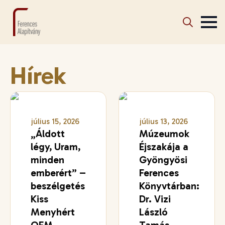
Search
for:
Hírek
július 15, 2026
július 13, 2026
„Áldott
Múzeumok
légy, Uram,
Éjszakája a
minden
Gyöngyösi
emberért” –
Ferences
beszélgetés
Könyvtárban:
Kiss
Dr. Vizi
Menyhért
László