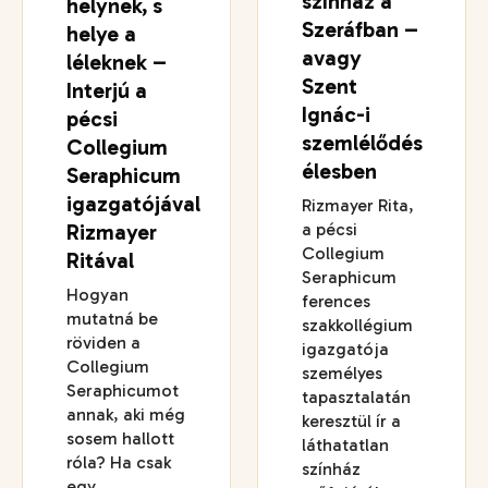
színház a
helynek, s
Szeráfban –
helye a
avagy
léleknek –
Szent
Interjú a
Ignác-i
pécsi
szemlélődés
Collegium
élesben
Seraphicum
igazgatójával
Rizmayer Rita,
Rizmayer
a pécsi
Collegium
Ritával
Seraphicum
Hogyan
ferences
mutatná be
szakkollégium
röviden a
igazgatója
Collegium
személyes
Seraphicumot
tapasztalatán
annak, aki még
keresztül ír a
sosem hallott
láthatatlan
róla? Ha csak
színház
egy