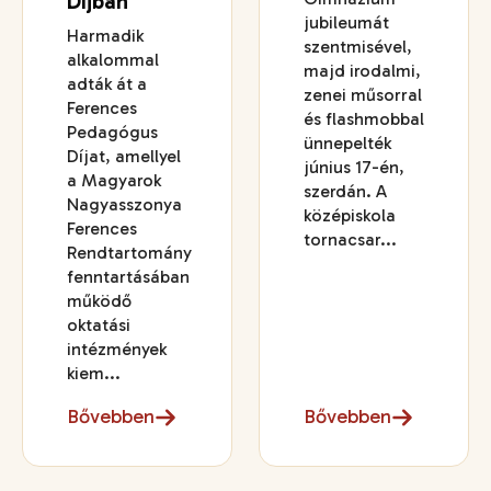
Díjban
jubileumát
Harmadik
szentmisével,
alkalommal
majd irodalmi,
adták át a
zenei műsorral
Ferences
és flashmobbal
Pedagógus
ünnepelték
Díjat, amellyel
június 17-én,
a Magyarok
szerdán. A
Nagyasszonya
középiskola
Ferences
tornacsar...
Rendtartomány
fenntartásában
működő
oktatási
intézmények
kiem...
Bővebben
Bővebben