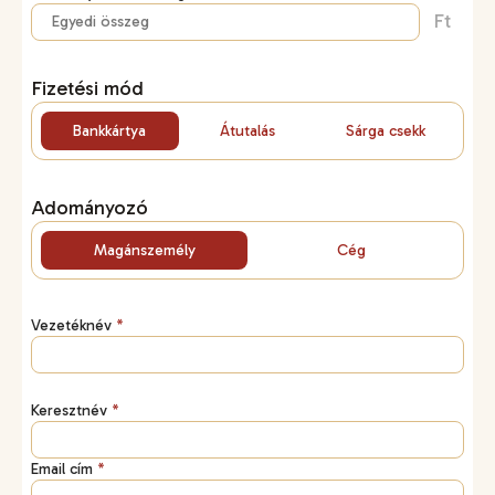
Ft
Fizetési mód
Bankkártya
Átutalás
Sárga csekk
Adományozó
Magánszemély
Cég
Vezetéknév
*
Keresztnév
*
Email cím
*