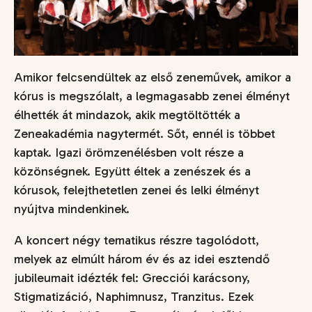
Amikor felcsendültek az első zeneművek, amikor a
kórus is megszólalt, a legmagasabb zenei élményt
élhették át mindazok, akik megtöltötték a
Zeneakadémia nagytermét. Sőt, ennél is többet
kaptak. Igazi örömzenélésben volt része a
közönségnek. Együtt éltek a zenészek és a
kórusok, felejthetetlen zenei és lelki élményt
nyújtva mindenkinek.
A koncert négy tematikus részre tagolódott,
melyek az elmúlt három év és az idei esztendő
jubileumait idézték fel: Grecciói karácsony,
Stigmatizáció, Naphimnusz, Tranzitus. Ezek