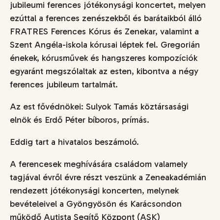
jubileumi ferences jótékonysági koncertet, melyen
ezúttal a ferences zenészekből és barátaikból álló
FRATRES Ferences Kórus és Zenekar, valamint a
Szent Angéla-iskola kórusai léptek fel. Gregorián
énekek, kórusművek és hangszeres kompozíciók
egyaránt megszólaltak az esten, kibontva a négy
ferences jubileum tartalmát.
Az est fővédnökei: Sulyok Tamás köztársasági
elnök és Erdő Péter bíboros, prímás.
Eddig tart a hivatalos beszámoló.
A ferencesek meghívására családom valamely
tagjával évről évre részt veszünk a Zeneakadémián
rendezett jótékonysági koncerten, melynek
bevételeivel a Gyöngyösön és Karácsondon
működő Autista Segítő Központ (ASK)