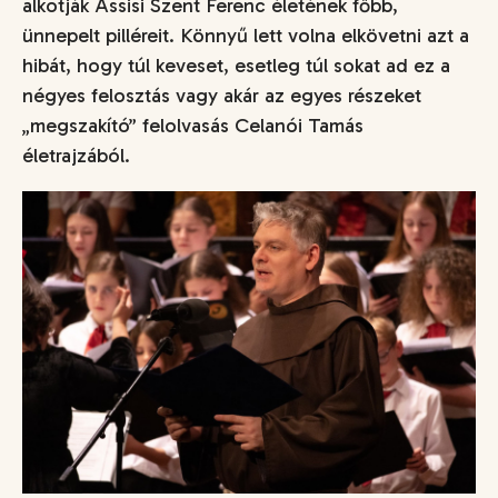
alkotják Assisi Szent Ferenc életének főbb,
ünnepelt pilléreit. Könnyű lett volna elkövetni azt a
hibát, hogy túl keveset, esetleg túl sokat ad ez a
négyes felosztás vagy akár az egyes részeket
„megszakító” felolvasás Celanói Tamás
életrajzából.