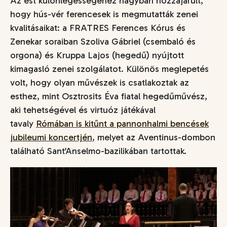
Az est különlegességéhez nagyban hozzájárult,
hogy hús-vér ferencesek is megmutatták zenei
kvalitásaikat: a FRATRES Ferences Kórus és
Zenekar soraiban Szoliva Gábriel (csembaló és
orgona) és Kruppa Lajos (hegedű) nyújtott
kimagasló zenei szolgálatot. Különös meglepetés
volt, hogy olyan művészek is csatlakoztak az
esthez, mint Osztrosits Éva fiatal hegedűművész,
aki tehetségével és virtuóz játékával
tavaly
Rómában is kitűnt a pannonhalmi bencések
jubileumi koncertjén
, melyet az Aventinus-dombon
található Sant’Anselmo-bazilikában tartottak.