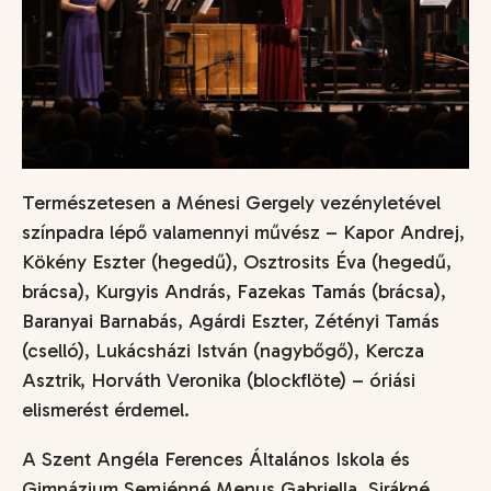
Természetesen a Ménesi Gergely vezényletével
színpadra lépő valamennyi művész – Kapor Andrej,
Kökény Eszter (hegedű), Osztrosits Éva (hegedű,
brácsa), Kurgyis András, Fazekas Tamás (brácsa),
Baranyai Barnabás, Agárdi Eszter, Zétényi Tamás
(cselló), Lukácsházi István (nagybőgő), Kercza
Asztrik, Horváth Veronika (blockflöte) – óriási
elismerést érdemel.
A Szent Angéla Ferences Általános Iskola és
Gimnázium Semjénné Menus Gabriella, Sirákné