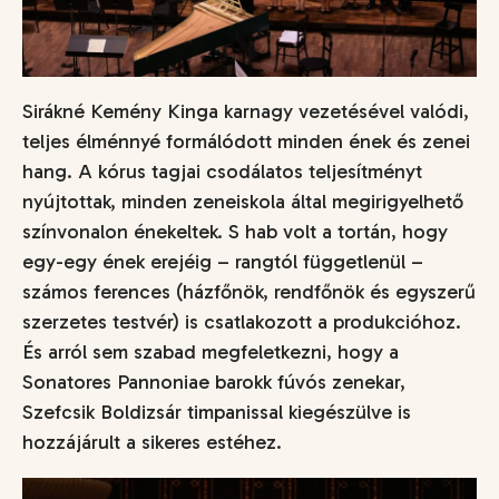
Sirákné Kemény Kinga karnagy vezetésével valódi,
teljes élménnyé formálódott minden ének és zenei
hang. A kórus tagjai csodálatos teljesítményt
nyújtottak, minden zeneiskola által megirigyelhető
színvonalon énekeltek. S hab volt a tortán, hogy
egy-egy ének erejéig – rangtól függetlenül –
számos ferences (házfőnök, rendfőnök és egyszerű
szerzetes testvér) is csatlakozott a produkcióhoz.
És arról sem szabad megfeletkezni, hogy a
Sonatores Pannoniae barokk fúvós zenekar,
Szefcsik Boldizsár timpanissal kiegészülve is
hozzájárult a sikeres estéhez.