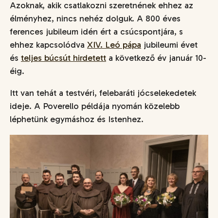
Azoknak, akik csatlakozni szeretnének ehhez az
élményhez, nincs nehéz dolguk. A 800 éves
ferences jubileum idén ért a csúcspontjára, s
ehhez kapcsolódva
XIV. Leó pápa
jubileumi évet
és
teljes búcsút hirdetett
a következő év január 10-
éig.
Itt van tehát a testvéri, felebaráti jócselekedetek
ideje. A Poverello példája nyomán közelebb
léphetünk egymáshoz és Istenhez.