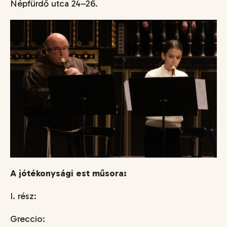
Népfürdő utca 24–26.
A jótékonysági est műsora:
I. rész:
Greccio: