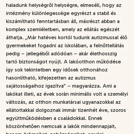
haladunk helységről helységre, elmeséli, hogy az
intézmény különlegessége egyrészt a stabil és
kiszámítható fenntartásban áll, másrészt abban a
komplex szemléletben, amely az ellátás egészét
áthatja. „
Már hatéves kortól tudunk autizmussal élő
gyermekeket fogadni az iskolában, a felnőttellátás
pedig – jellegéből adódóan – akár élethosszig
tartó biztonságot nyújt. A lakóotthon működése
így sok tekintetben egy idősek otthonához
hasonlítható, kifejezetten az autizmus
sajátosságaihoz igazítva
” – magyarázza. Ami a
lakókat illeti, az évek során minimális volt a személyi
változás, az otthon munkatársai ugyanazokkal az
ellátottakkal dolgoznak immár tizenhét éve, szoros
együttműködésben a családokkal. Ennek
köszönhetően nemcsak a lakók mindennapjait,