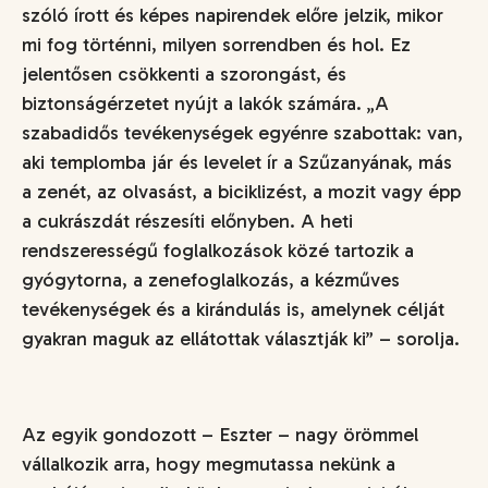
szóló írott és képes napirendek előre jelzik, mikor
mi fog történni, milyen sorrendben és hol. Ez
jelentősen csökkenti a szorongást, és
biztonságérzetet nyújt a lakók számára.
„A
szabadidős tevékenységek egyénre szabottak: van,
aki templomba jár és levelet ír a Szűzanyának, más
a zenét, az olvasást, a biciklizést, a mozit vagy épp
a cukrászdát részesíti előnyben. A heti
rendszerességű foglalkozások közé tartozik a
gyógytorna, a zenefoglalkozás, a kézműves
tevékenységek és a kirándulás is, amelynek célját
gyakran maguk az ellátottak választják ki”
– sorolja.
Az egyik gondozott – Eszter – nagy örömmel
vállalkozik arra, hogy megmutassa nekünk a