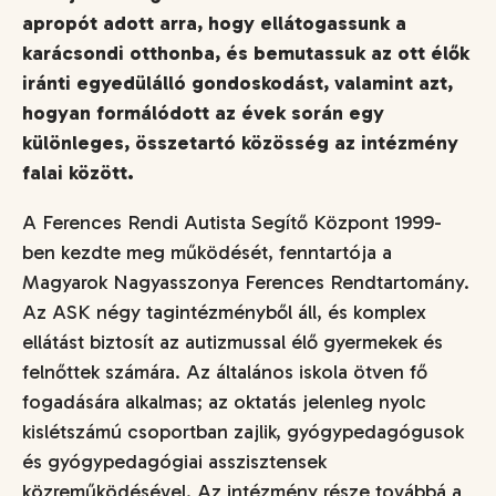
apropót adott arra, hogy ellátogassunk a
karácsondi otthonba, és bemutassuk az ott élők
iránti egyedülálló gondoskodást, valamint azt,
hogyan formálódott az évek során egy
különleges, összetartó közösség az intézmény
falai között.
A Ferences Rendi Autista Segítő Központ 1999-
ben kezdte meg működését, fenntartója a
Magyarok Nagyasszonya Ferences Rendtartomány.
Az ASK négy tagintézményből áll, és komplex
ellátást biztosít az autizmussal élő gyermekek és
felnőttek számára. Az általános iskola ötven fő
fogadására alkalmas; az oktatás jelenleg nyolc
kislétszámú csoportban zajlik, gyógypedagógusok
és gyógypedagógiai asszisztensek
közreműködésével. Az intézmény része továbbá a