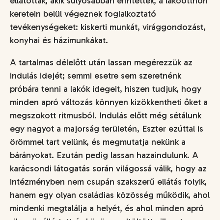
ellátottak, akik súlyosabban érintettek, a lakóotthon
keretein belül végeznek foglalkoztató
tevékenységeket: kiskerti munkát, virággondozást,
konyhai és házimunkákat.
A tartalmas délelőtt után lassan megérezzük az
indulás idejét; semmi esetre sem szeretnénk
próbára tenni a lakók idegeit, hiszen tudjuk, hogy
minden apró változás könnyen kizökkentheti őket a
megszokott ritmusból. Indulás előtt még sétálunk
egy nagyot a majorság területén, Eszter ezúttal is
örömmel tart velünk, és megmutatja nekünk a
bárányokat. Ezután pedig lassan hazaindulunk. A
karácsondi látogatás során világossá válik, hogy az
intézményben nem csupán szakszerű ellátás folyik,
hanem egy olyan családias közösség működik, ahol
mindenki megtalálja a helyét, és ahol minden apró