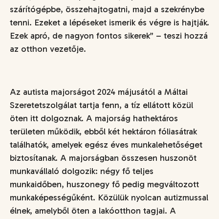
szárítógépbe, összehajtogatni, majd a szekrénybe
tenni. Ezeket a lépéseket ismerik és végre is hajtják.
Ezek apró, de nagyon fontos sikerek
”
–
teszi hozzá
az otthon vezetője.
Az autista majorságot 2024 májusától a Máltai
Szeretetszolgálat tartja fenn, a tíz ellátott közül
öten itt dolgoznak. A majorság hathektáros
területen működik, ebből két hektáron fóliasátrak
találhatók, amelyek egész éves munkalehetőséget
biztosítanak. A majorságban összesen huszonöt
munkavállaló dolgozik: négy fő teljes
munkaidőben, huszonegy fő pedig megváltozott
munkaképességűként. Közülük nyolcan autizmussal
élnek, amelyből öten a lakóotthon tagjai. A