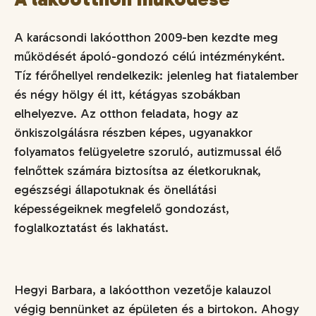
A karácsondi lakóotthon 2009-ben kezdte meg
működését ápoló-gondozó célú intézményként.
Tíz férőhellyel rendelkezik: jelenleg hat fiatalember
és négy hölgy él itt, kétágyas szobákban
elhelyezve. Az otthon feladata, hogy az
önkiszolgálásra részben képes, ugyanakkor
folyamatos felügyeletre szoruló, autizmussal élő
felnőttek számára biztosítsa az életkoruknak,
egészségi állapotuknak és önellátási
képességeiknek megfelelő gondozást,
foglalkoztatást és lakhatást.
Hegyi Barbara, a lakóotthon vezetője kalauzol
végig bennünket az épületen és a birtokon. Ahogy