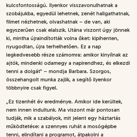
kulcsfontosságú. Ilyenkor visszavonulhatnak a
szobájukba, egyedül lehetnek, zenét hallgathatnak,
filmet nézhetnek, olvashatnak – de van, aki
egyszerűen csak elalszik. Utána viszont úgy jönnek
ki, mintha újraindították volna őket: kipihenten,
nyugodtan, újra terhelhetően. Ez a nap
legkedvesebb része számomra: amikor kinyílnak az
ajtók, mindenki odamegy a napirendhez, és elkezdi
tenni a dolgát” –
mondja Barbara. Szorgos,
összehangolt munka zajlik, a segítő ilyenkor
többnyire csak figyel.
„Ez tizenhét év eredménye. Amikor ide kerültek,
nem innen indultunk. Ma viszont már pontosan
tudják, mik a szabályok, mit jelent egy háztartás
működtetése: a szennyes ruhát a mosógépbe
tenni, elindítani a programot, átpakolni a