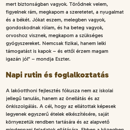
mert biztonságban vagyok. Törődnek velem,
figyelnek rám, megkapom a szeretetet, a nyugalmat
és a békét. Jókat eszem, melegben vagyok,
gondoskodnak rólam, és ha beteg vagyok,
orvoshoz visznek, megkapom a szükséges
gyógyszereket. Nemcsak fizikai, hanem lelki
támogatást is kapok – és ettől érzem magam
igazán jól
” – mondja Eszter.
Napi rutin és foglalkoztatás
A lakóotthoni fejlesztés fókusza nem az iskolai
jellegű tanulás, hanem az önellátás és az
önkiszolgálás. A cél, hogy az ellátottak képesek
legyenek egyszerű ételek elkészítésére, saját
környezetük rendben tartására és az alapvető
mindennapi feladatok ellátására. Ebben a közegben