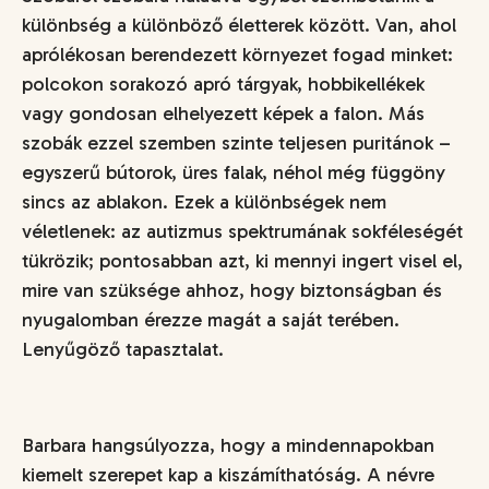
különbség a különböző életterek között. Van, ahol
aprólékosan berendezett környezet fogad minket:
polcokon sorakozó apró tárgyak, hobbikellékek
vagy gondosan elhelyezett képek a falon. Más
szobák ezzel szemben szinte teljesen puritánok –
egyszerű bútorok, üres falak, néhol még függöny
sincs az ablakon. Ezek a különbségek nem
véletlenek: az autizmus spektrumának sokféleségét
tükrözik; pontosabban azt, ki mennyi ingert visel el,
mire van szüksége ahhoz, hogy biztonságban és
nyugalomban érezze magát a saját terében.
Lenyűgöző tapasztalat.
Barbara hangsúlyozza, hogy a mindennapokban
kiemelt szerepet kap a kiszámíthatóság. A névre