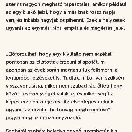
szerint nagyon megható tapasztalat, amikor például
az egyik lakó jelzi, hogy a másiknak rossz napja
van, és inkább hagyják őt pihenni. Ezek a helyzetek
ugyanis az egymás iránti empátia és megértés jelei.
„Előfordulhat, hogy egy kívülálló nem érzékeli
pontosan az ellátottak érzelmi állapotát, mi
azonban az évek során megtanultuk felismerni a
legapróbb jelzéseket is. Tudjuk, mikor van szükség
visszavonulásra, mikor nem szabad ráerőltetni egy
közös tevékenységet valakire, és mikor segít a
képes érzelemkifejezés. Az elsődleges célunk
ugyanis az érzelmi biztonság megteremtése
” –
jegyzi meg az intézményvezető.
Szobáról szobára haladva egyből szembetűnik a