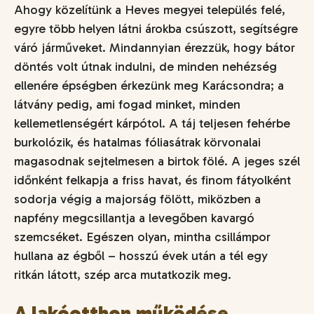
Ahogy közelítünk a Heves megyei település felé,
egyre több helyen látni árokba csúszott, segítségre
váró járműveket. Mindannyian érezzük, hogy bátor
döntés volt útnak indulni, de minden nehézség
ellenére épségben érkezünk meg Karácsondra; a
látvány pedig, ami fogad minket, minden
kellemetlenségért kárpótol. A táj teljesen fehérbe
burkolózik, és hatalmas fóliasátrak körvonalai
magasodnak sejtelmesen a birtok fölé. A jeges szél
időnként felkapja a friss havat, és finom fátyolként
sodorja végig a majorság fölött, miközben a
napfény megcsillantja a levegőben kavargó
szemcséket. Egészen olyan, mintha csillámpor
hullana az égből – hosszú évek után a tél egy
ritkán látott, szép arca mutatkozik meg.
A lakóotthon működése