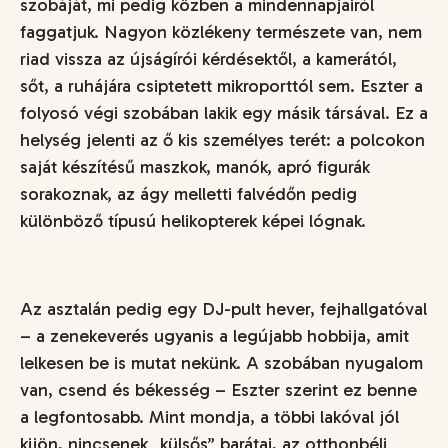
szobáját, mi pedig közben a mindennapjairól
faggatjuk. Nagyon közlékeny természete van, nem
riad vissza az újságírói kérdésektől, a kamerától,
sőt, a ruhájára csiptetett mikroporttól sem. Eszter a
folyosó végi szobában lakik egy másik társával. Ez a
helység jelenti az ő kis személyes terét: a polcokon
saját készítésű maszkok, manók, apró figurák
sorakoznak, az ágy melletti falvédőn pedig
különböző típusú helikopterek képei lógnak.
Az asztalán pedig egy DJ-pult hever, fejhallgatóval
– a zenekeverés ugyanis a legújabb hobbija, amit
lelkesen be is mutat nekünk. A szobában nyugalom
van, csend és békesség – Eszter szerint ez benne
a legfontosabb. Mint mondja, a többi lakóval jól
kijön, nincsenek „külsős” barátai, az otthonbéli