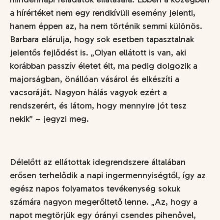
a hírértéket nem egy rendkívüli esemény jelenti,
hanem éppen az, ha nem történik semmi különös.
Barbara elárulja, hogy sok esetben tapasztalnak
jelentős fejlődést is. „
Olyan ellátott is van, aki
korábban passzív életet élt, ma pedig dolgozik a
majorságban, önállóan vásárol és elkészíti a
vacsoráját.
Nagyon hálás vagyok ezért a
rendszerért, és látom, hogy mennyire jót tesz
nekik”
– jegyzi meg.
Délelőtt az ellátottak idegrendszere általában
erősen terhelődik a napi ingermennyiségtől, így az
egész napos folyamatos tevékenység sokuk
számára nagyon megerőltető lenne. „
Az, hogy a
napot megtörjük egy órányi csendes pihenővel,