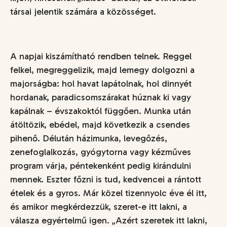
társai jelentik számára a közösséget.
A napjai kiszámítható rendben telnek. Reggel
felkel, megreggelizik, majd lemegy dolgozni a
majorságba: hol havat lapátolnak, hol dinnyét
hordanak, paradicsomszárakat húznak ki vagy
kapálnak – évszakoktól függően. Munka után
átöltözik, ebédel, majd következik a csendes
pihenő. Délután házimunka, levegőzés,
zenefoglalkozás, gyógytorna vagy kézműves
program várja, péntekenként pedig kirándulni
mennek. Eszter főzni is tud, kedvencei a rántott
ételek és a gyros. Már közel tizennyolc éve él itt,
és amikor megkérdezzük, szeret-e itt lakni, a
válasza egyértelmű igen. „
Azért szeretek itt lakni,