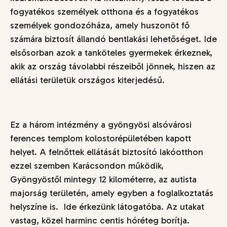
fogyatékos személyek otthona és a fogyatékos
személyek gondozóháza, amely huszonöt fő
számára biztosít állandó bentlakási lehetőséget. Ide
elsősorban azok a tanköteles gyermekek érkeznek,
akik az ország távolabbi részeiből jönnek, hiszen az
ellátási területük országos kiterjedésű.
Ez a három intézmény a gyöngyösi alsóvárosi
ferences templom kolostorépületében kapott
helyet. A felnőttek ellátását biztosító lakóotthon
ezzel szemben Karácsondon működik,
Gyöngyöstől mintegy 12 kilométerre, az autista
majorság területén, amely egyben a foglalkoztatás
helyszíne is. Ide érkezünk látogatóba. Az utakat
vastag, közel harminc centis hóréteg borítja.