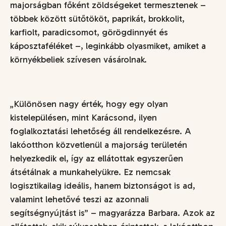
majorságban főként zöldségeket termesztenek –
többek között sütőtököt, paprikát, brokkolit,
karfiolt, paradicsomot, görögdinnyét és
káposztaféléket –, leginkább olyasmiket, amiket a
környékbeliek szívesen vásárolnak.
„Különösen nagy érték, hogy egy olyan
kistelepülésen, mint Karácsond, ilyen
foglalkoztatási lehetőség áll rendelkezésre. A
lakóotthon közvetlenül a majorság területén
helyezkedik el, így az ellátottak egyszerűen
átsétálnak a munkahelyükre. Ez nemcsak
logisztikailag ideális, hanem biztonságot is ad,
valamint lehetővé teszi az azonnali
segítségnyújtást is
”
–
magyarázza Barbara. Azok az