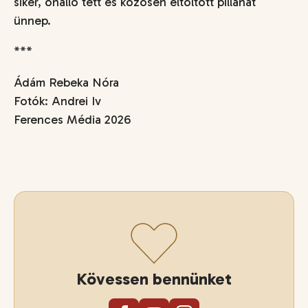
siker, önálló tett és közösen eltöltött pillanat
ünnep.
***
Ádám Rebeka Nóra
Fotók: Andrei Iv
Ferences Média 2026
Kövessen bennünket