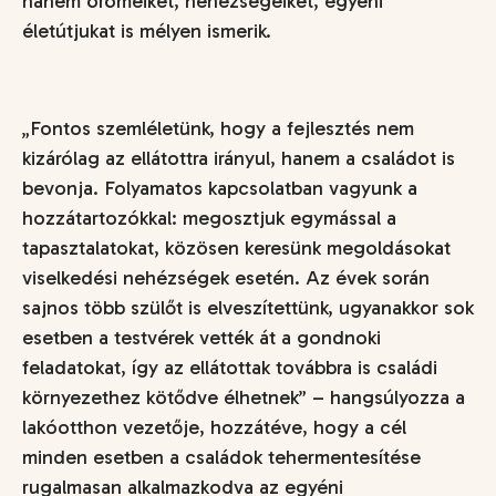
hanem örömeiket, nehézségeiket, egyéni
életútjukat is mélyen ismerik.
„
Fontos szemléletünk, hogy a fejlesztés nem
kizárólag az ellátottra irányul, hanem a családot is
bevonja. Folyamatos kapcsolatban vagyunk a
hozzátartozókkal: megosztjuk egymással a
tapasztalatokat, közösen keresünk megoldásokat
viselkedési nehézségek esetén. Az évek során
sajnos több szülőt is elveszítettünk, ugyanakkor sok
esetben a testvérek vették át a gondnoki
feladatokat, így az ellátottak továbbra is családi
környezethez kötődve élhetnek
” – hangsúlyozza a
lakóotthon vezetője, hozzátéve, hogy a cél
minden esetben a családok tehermentesítése
rugalmasan alkalmazkodva az egyéni