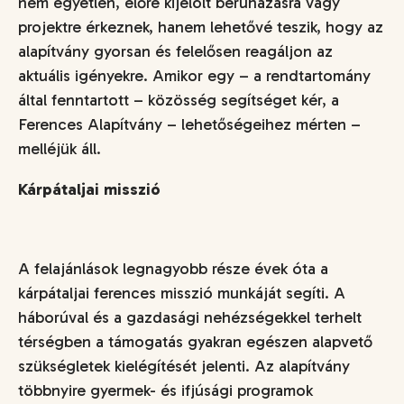
nem egyetlen, előre kijelölt beruházásra vagy
projektre érkeznek, hanem lehetővé teszik, hogy az
alapítvány gyorsan és felelősen reagáljon az
aktuális igényekre. Amikor egy – a rendtartomány
által fenntartott – közösség segítséget kér, a
Ferences Alapítvány – lehetőségeihez mérten –
melléjük áll.
Kárpátaljai misszió
A felajánlások legnagyobb része évek óta a
kárpátaljai ferences misszió munkáját segíti. A
háborúval és a gazdasági nehézségekkel terhelt
térségben a támogatás gyakran egészen alapvető
szükségletek kielégítését jelenti. Az alapítvány
többnyire gyermek- és ifjúsági programok