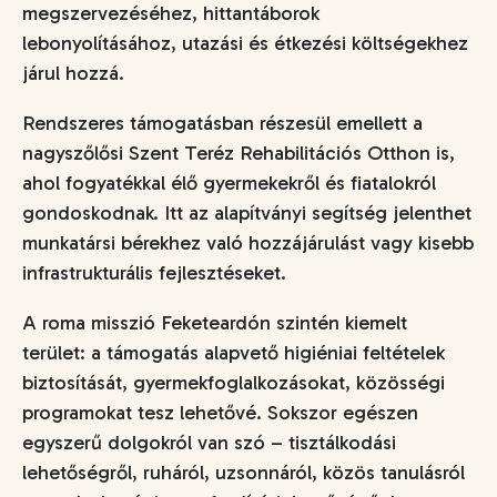
megszervezéséhez, hittantáborok
lebonyolításához, utazási és étkezési költségekhez
járul hozzá.
Rendszeres támogatásban részesül emellett a
nagyszőlősi Szent Teréz Rehabilitációs Otthon is,
ahol fogyatékkal élő gyermekekről és fiatalokról
gondoskodnak. Itt az alapítványi segítség jelenthet
munkatársi bérekhez való hozzájárulást vagy kisebb
infrastrukturális fejlesztéseket.
A roma misszió Feketeardón szintén kiemelt
terület: a támogatás alapvető higiéniai feltételek
biztosítását, gyermekfoglalkozásokat, közösségi
programokat tesz lehetővé. Sokszor egészen
egyszerű dolgokról van szó – tisztálkodási
lehetőségről, ruháról, uzsonnáról, közös tanulásról