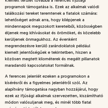
Kiemelt terület továbbá a ferences ifjúsági
programok támogatása is. Ezek az alkalmak valódi
találkozási tereket teremtenek a fiatalok számára:
lehetőséget adnak arra, hogy kilépjenek a
mindennapok megszokott kereteiből, közösségben
éljenek meg kihívásokat és örömöket, és közelebb
kerüljenek önmagukhoz. Az évenként
megrendezésre kerülő zarándoklatok például
kiemelt jelentőségűek e tekintetben, hiszen a
közösen megtett kilométerek és megélt pillanatok
maradandó kapcsolatokat formálnak.
A ferences jelenlét ezeken a programokon a
kísérésről és a figyelmes jelenlétről szól. Az
alapítvány támogatása nagyban hozzájárul, hogy
ezek az ifjúsági alkalmak szervezetten, kiszámítható
módon valósuljanak meg, és minél több fiatal