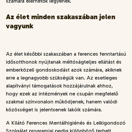
számára elérhetők legyenek.
Az élet minden szakaszában jelen
vagyunk
Az élet későbbi szakaszában a ferences fenntartású
idősotthonok nyújtanak méltóságteljes ellátást és
emberközeli gondoskodást azok számára, akiknek
erre a legnagyobb szükségük van. Az esetleges
alapítványi támogatások hozzájárulnak ahhoz,
hogy ezek az intézmények ne csupán megfelelő
szakmai színvonalon működjenek, hanem valódi
közösséget is jelentsenek lakóik számára.
A Kilátó Ferences Mentálhigiénés és Lelkigondozó
Szolgálat programjai pedig különböző terhelt